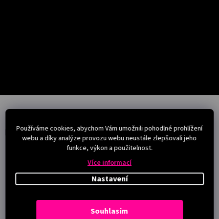
Salony
Přihlášení
Z
á
p
Používáme cookies, abychom Vám umožnili pohodlné prohlížení
a
Instagram
webu a díky analýze provozu webu neustále zlepšovali jeho
t
funkce, výkon a použitelnost.
í
Více informací
Nastavení
Souhlasím