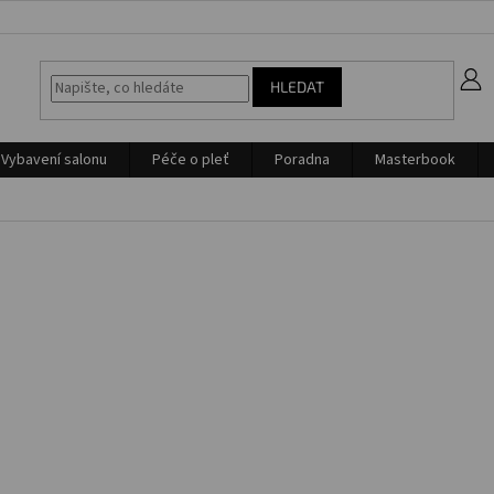
z
HLEDAT
Vybavení salonu
Péče o pleť
Poradna
Masterbook