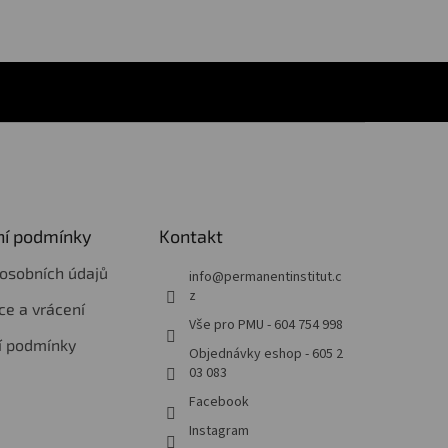
í podmínky
Kontakt
osobních údajů
info
@
permanentinstitut.c
z
e a vrácení
Vše pro PMU - 604 754 998
í podmínky
Objednávky eshop - 605 2
03 083
Facebook
Instagram