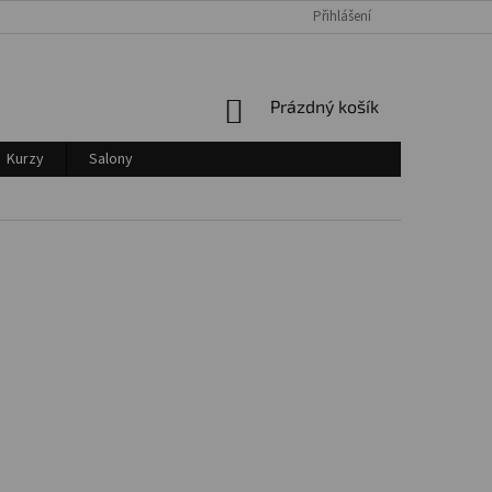
Přihlášení
Login
NÁKUPNÍ
Prázdný košík
KOŠÍK
Kurzy
Salony