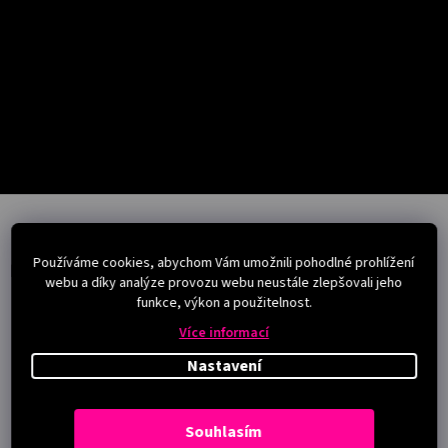
Salony
Přihlášení
Z
á
p
Používáme cookies, abychom Vám umožnili pohodlné prohlížení
a
Instagram
webu a díky analýze provozu webu neustále zlepšovali jeho
t
funkce, výkon a použitelnost.
í
Více informací
Nastavení
Souhlasím