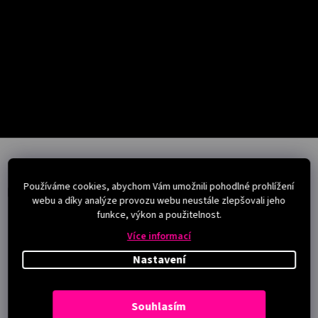
Salony
Přihlášení
Z
á
p
Používáme cookies, abychom Vám umožnili pohodlné prohlížení
a
Instagram
webu a díky analýze provozu webu neustále zlepšovali jeho
t
funkce, výkon a použitelnost.
í
Více informací
Nastavení
Souhlasím