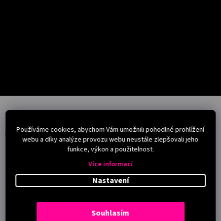
Salony
Přihlášení
Z
á
p
Používáme cookies, abychom Vám umožnili pohodlné prohlížení
a
Instagram
webu a díky analýze provozu webu neustále zlepšovali jeho
t
funkce, výkon a použitelnost.
í
Více informací
Nastavení
Souhlasím