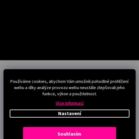
Salony
Přihlášení
Z
á
p
Používáme cookies, abychom Vám umožnili pohodlné prohlížení
a
Instagram
webu a díky analýze provozu webu neustále zlepšovali jeho
t
funkce, výkon a použitelnost.
í
Více informací
Nastavení
Souhlasím