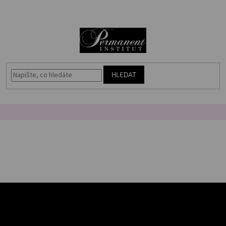
Přejít
🎁
N
na
Voucher
obsah
K
Akce
Permanentní
makeup
HLEDAT
Vybavení
salonu
Péče
o
pleť
Poradna
Masterbook
Kurzy