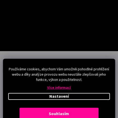
Salony
Přihlášení
Z
á
p
Používáme cookies, abychom Vám umožnili pohodlné prohlížení
a
Instagram
webu a díky analýze provozu webu neustále zlepšovali jeho
t
funkce, výkon a použitelnost.
í
Více informací
Nastavení
Souhlasím