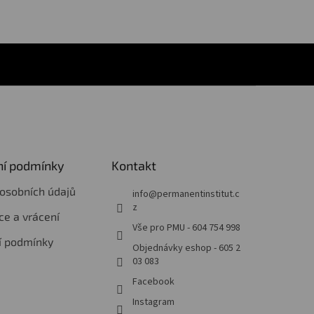
í podmínky
Kontakt
osobních údajů
info
@
permanentinstitut.c
z
e a vrácení
Vše pro PMU - 604 754 998
í podmínky
Objednávky eshop - 605 2
03 083
Facebook
Instagram