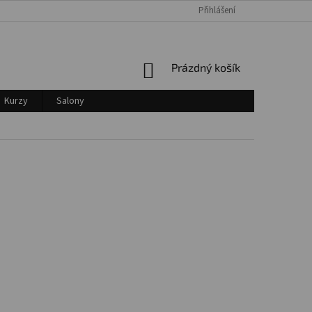
Přihlášení
Login
NÁKUPNÍ
Prázdný košík
KOŠÍK
Kurzy
Salony