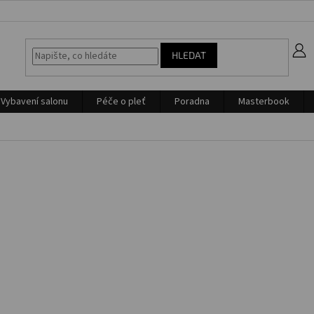
z
HLEDAT
Vybavení salonu
Péče o pleť
Poradna
Masterbook