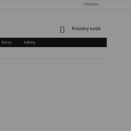
Přihlášení
Login
NÁKUPNÍ
Prázdný košík
KOŠÍK
Kurzy
Salony