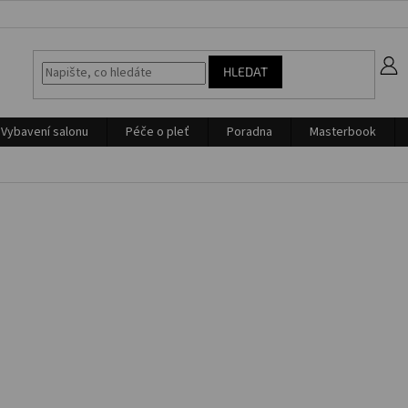
z
HLEDAT
Vybavení salonu
Péče o pleť
Poradna
Masterbook