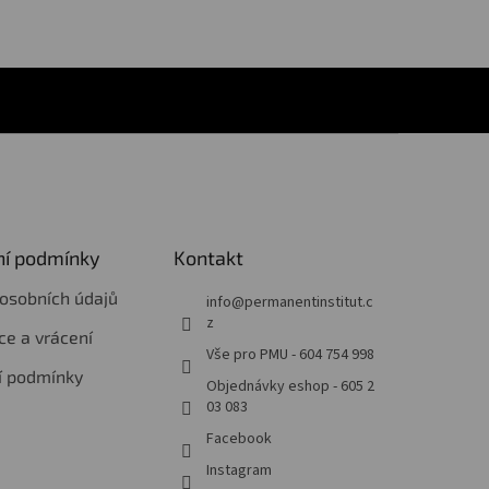
í podmínky
Kontakt
osobních údajů
info
@
permanentinstitut.c
z
e a vrácení
Vše pro PMU - 604 754 998
í podmínky
Objednávky eshop - 605 2
03 083
Facebook
Instagram