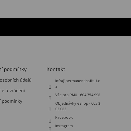
í podmínky
Kontakt
osobních údajů
info
@
permanentinstitut.c
z
e a vrácení
Vše pro PMU - 604 754 998
í podmínky
Objednávky eshop - 605 2
03 083
Facebook
Instagram