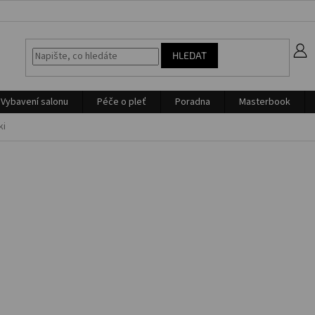
z
HLEDAT
Vybavení salonu
Péče o pleť
Poradna
Masterbook
ki