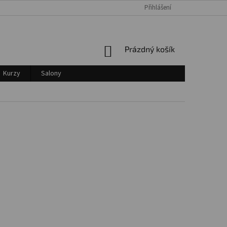
Přihlášení
Login
NÁKUPNÍ
Prázdný košík
KOŠÍK
Kurzy
Salony