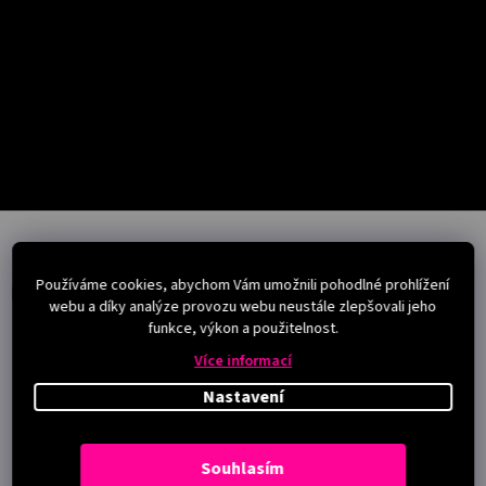
Salony
Přihlášení
Z
á
p
Používáme cookies, abychom Vám umožnili pohodlné prohlížení
a
Instagram
webu a díky analýze provozu webu neustále zlepšovali jeho
t
funkce, výkon a použitelnost.
í
Více informací
Nastavení
Souhlasím