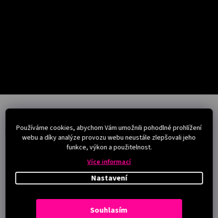
Salony
Přihlášení
Z
á
p
Používáme cookies, abychom Vám umožnili pohodlné prohlížení
a
Instagram
webu a díky analýze provozu webu neustále zlepšovali jeho
t
funkce, výkon a použitelnost.
í
Více informací
Nastavení
Souhlasím