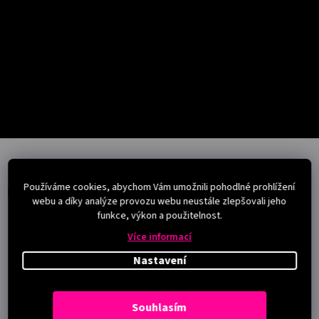
Salony
Přihlášení
Z
á
p
Používáme cookies, abychom Vám umožnili pohodlné prohlížení
a
Instagram
webu a díky analýze provozu webu neustále zlepšovali jeho
t
funkce, výkon a použitelnost.
í
Více informací
Nastavení
Souhlasím