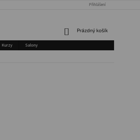
Přihlášení
Login
NÁKUPNÍ
Prázdný košík
KOŠÍK
Kurzy
Salony