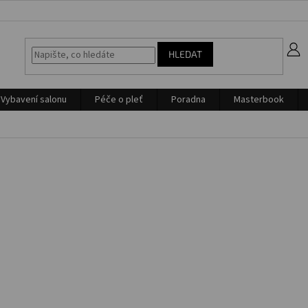
z
HLEDAT
Vybavení salonu
Péče o pleť
Poradna
Masterbook