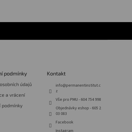
í podmínky
Kontakt
osobních údajů
info
@
permanentinstitut.c
z
e a vrácení
Vše pro PMU - 604 754 998
í podmínky
Objednávky eshop - 605 2
03 083
Facebook
Instagram