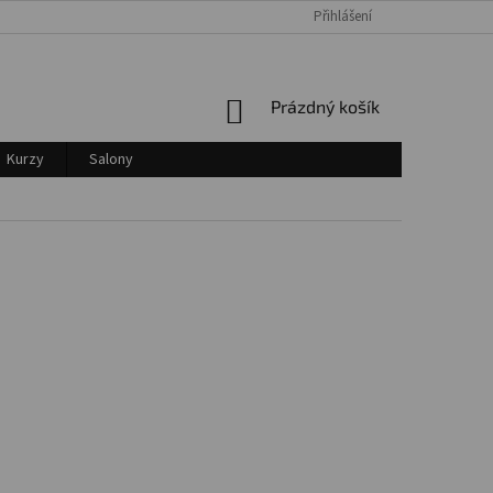
Přihlášení
Login
NÁKUPNÍ
Prázdný košík
KOŠÍK
Kurzy
Salony