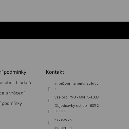
í podmínky
Kontakt
osobních údajů
info
@
permanentinstitut.c
z
e a vrácení
Vše pro PMU - 604 754 998
í podmínky
Objednávky eshop - 605 2
03 083
Facebook
Instagram