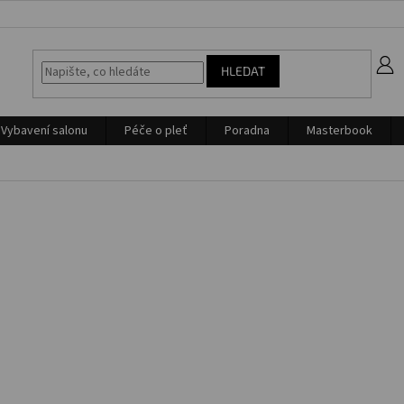
z
HLEDAT
Vybavení salonu
Péče o pleť
Poradna
Masterbook