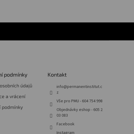
í podmínky
Kontakt
osobních údajů
info
@
permanentinstitut.c
z
e a vrácení
Vše pro PMU - 604 754 998
í podmínky
Objednávky eshop - 605 2
03 083
Facebook
Instagram