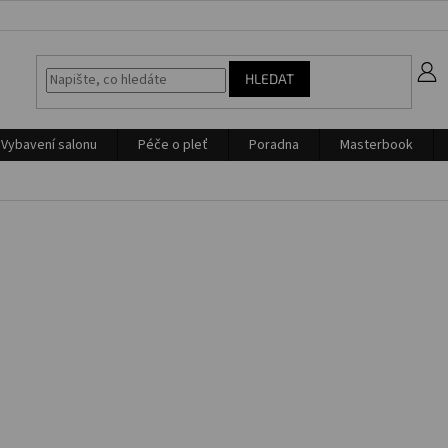
z
HLEDAT
Vybavení salonu
Péče o pleť
Poradna
Masterbook