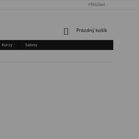
Přihlášení
Login
NÁKUPNÍ
Prázdný košík
KOŠÍK
Kurzy
Salony