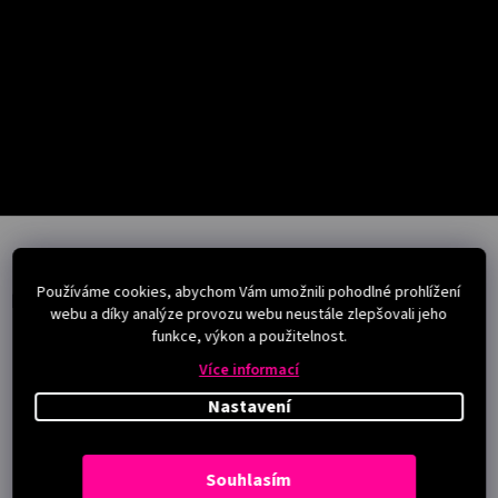
Salony
Přihlášení
Z
á
p
Používáme cookies, abychom Vám umožnili pohodlné prohlížení
a
Instagram
webu a díky analýze provozu webu neustále zlepšovali jeho
t
funkce, výkon a použitelnost.
í
Více informací
Nastavení
Souhlasím