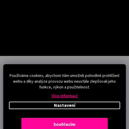
Salony
Přihlášení
Z
á
p
Používáme cookies, abychom Vám umožnili pohodlné prohlížení
a
Instagram
webu a díky analýze provozu webu neustále zlepšovali jeho
t
funkce, výkon a použitelnost.
í
Více informací
Nastavení
Souhlasím