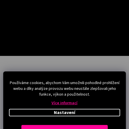
Salony
Přihlášení
Z
á
p
a
Instagram
Používáme cookies, abychom Vám umožnili pohodlné prohlížení
t
webu a díky analýze provozu webu neustále zlepšovali jeho
í
funkce, výkon a použitelnost.
Více informací
Nastavení