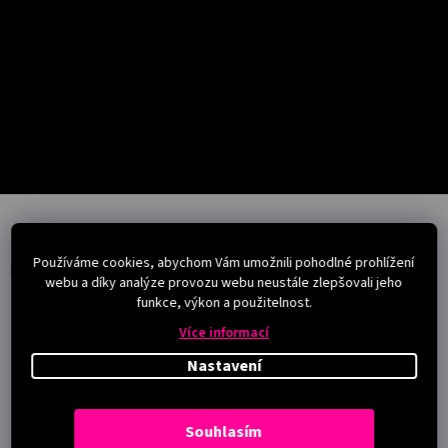
Salony
Přihlášení
Z
á
p
Používáme cookies, abychom Vám umožnili pohodlné prohlížení
a
Instagram
webu a díky analýze provozu webu neustále zlepšovali jeho
t
funkce, výkon a použitelnost.
í
Více informací
Nastavení
Souhlasím