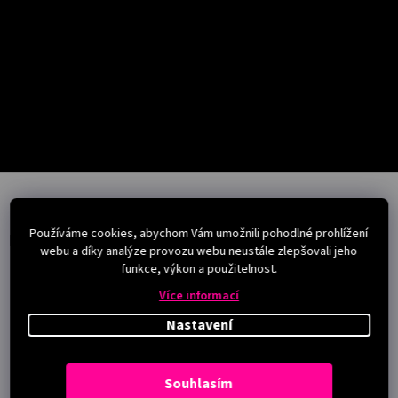
Salony
Přihlášení
Z
á
p
Používáme cookies, abychom Vám umožnili pohodlné prohlížení
a
Instagram
webu a díky analýze provozu webu neustále zlepšovali jeho
t
funkce, výkon a použitelnost.
í
Více informací
Nastavení
Souhlasím