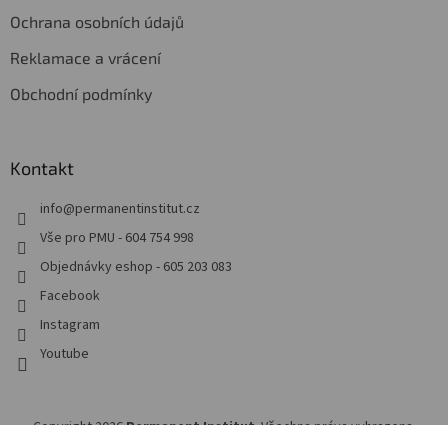
Ochrana osobních údajů
Reklamace a vrácení
Obchodní podmínky
Kontakt
info
@
permanentinstitut.cz
Vše pro PMU - 604 754 998
Objednávky eshop - 605 203 083
Facebook
Instagram
Youtube
Copyright 2026
Permanent Institut
. Všechna práva vyhrazena.