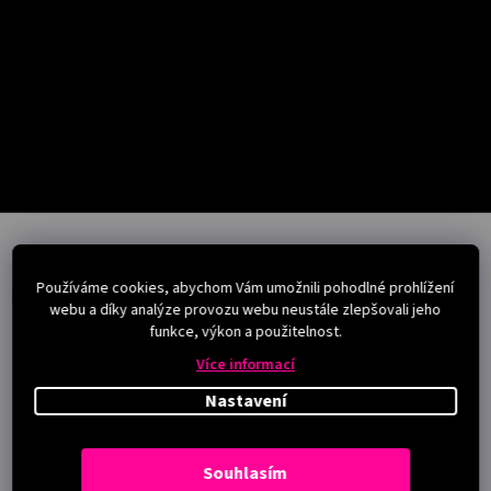
Salony
Přihlášení
Z
á
p
Používáme cookies, abychom Vám umožnili pohodlné prohlížení
a
Instagram
webu a díky analýze provozu webu neustále zlepšovali jeho
t
funkce, výkon a použitelnost.
í
Více informací
Nastavení
Souhlasím