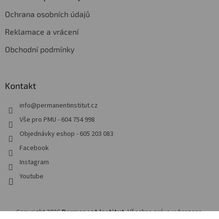
Ochrana osobních údajů
Reklamace a vrácení
Obchodní podmínky
Kontakt
info
@
permanentinstitut.cz
Vše pro PMU - 604 754 998
Objednávky eshop - 605 203 083
Facebook
Instagram
Youtube
Copyright 2026
Permanent Institut
. Všechna práva vyhrazena.