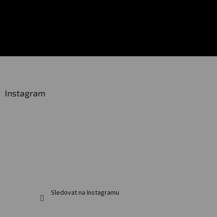
Z
á
p
a
Instagram
t
í
Sledovat na Instagramu