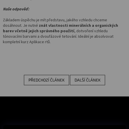
Salony
Naše odpověď:
Přihlášení
Základem úspěchu je mít představu, jakého vzhledu chceme
dosáhnout. Je nutné
znát vlastnosti minerálních a organických
barev včetně jejich správného použití
, dotvoření vzhledu
tónovacími barvami a dvoufázové tetování. Ideální je absolvovat
kompletní kurz Aplikace rtů.
PŘEDCHOZÍ ČLÁNEK
DALŠÍ ČLÁNEK