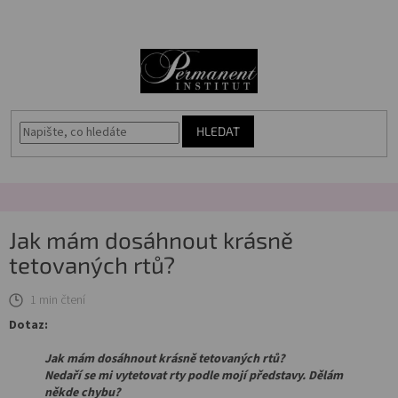
Přejít
🎁
N
na
Voucher
obsah
K
Akce
Permanentní
makeup
HLEDAT
Vybavení
salonu
Péče
Jak mám dosáhnout krásně
o
pleť
tetovaných rtů?
1 min čtení
Poradna
Dotaz:
Masterbook
Jak mám dosáhnout krásně tetovaných rtů?
Nedaří se mi vytetovat rty podle mojí představy. Dělám
Kurzy
někde chybu?