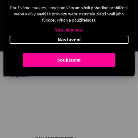
Používáme cookies, abychom Vám umožnili pohodlné prohlížení
webu a díky analýze provozu webu neustále zlepšovali jeho
funkce, výkon a použitelnost.
Více informací
Nastavení
Z
Souhlasím
á
p
a
Instagram
t
í