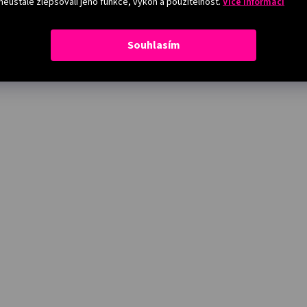
eustále zlepšovali jeho funkce, výkon a použitelnost.
Více informací
Souhlasím