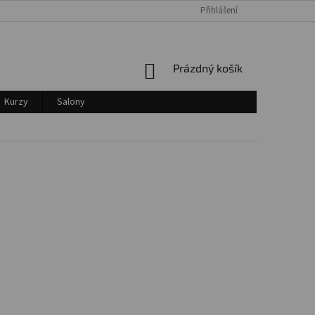
Přihlášení
Login
NÁKUPNÍ
Prázdný košík
KOŠÍK
Kurzy
Salony