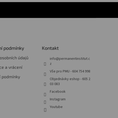
í podmínky
Kontakt
osobních údajů
info
@
permanentinstitut.c
z
e a vrácení
Vše pro PMU - 604 754 998
í podmínky
Objednávky eshop - 605 2
03 083
Facebook
Instagram
Youtube