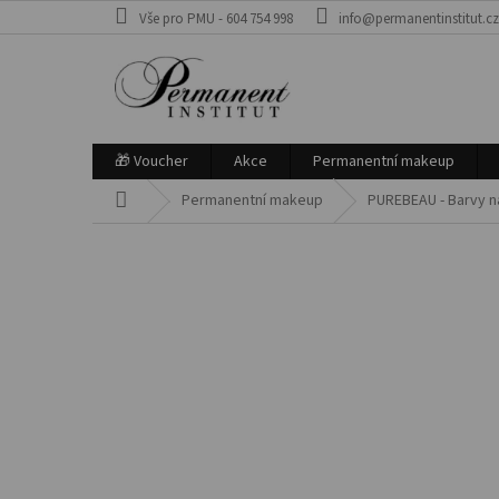
Přejít
Vše pro PMU - 604 754 998
info@permanentinstitut.c
na
obsah
🎁 Voucher
Akce
Permanentní makeup
Domů
Permanentní makeup
PUREBEAU - Barvy 