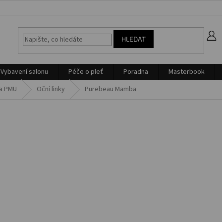
z
HLEDAT
Vybavení salonu
Péče o pleť
Poradna
Masterbook
na PMU
Oční linky
Purebeau Mamba