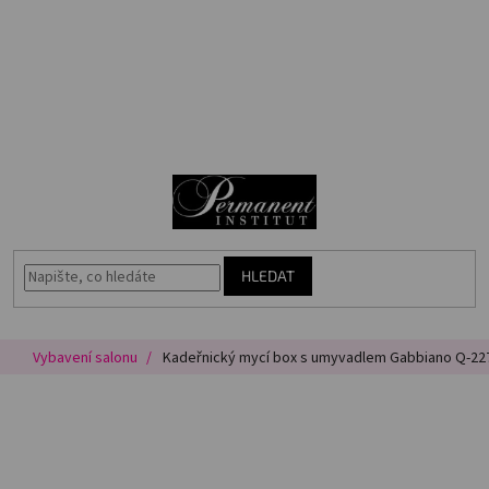
Přejít
🎁
na
Voucher
obsah
Akce
N
Permanentní
makeup
K
Vybavení
salonu
HLEDAT
Péče
o
pleť
Vybavení salonu
Kadeřnický mycí box s umyvadlem Gabbiano Q-22
Poradna
Masterbook
Kurzy