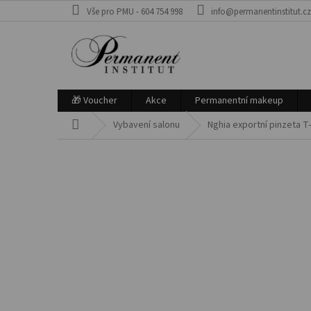
Přejít
Vše pro PMU - 604 754 998
info@permanentinstitut.c
na
obsah
🎁 Voucher
Akce
Permanentní makeup
Domů
Vybavení salonu
Nghia exportní pinzeta T