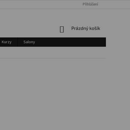
Přihlášení
Login
NÁKUPNÍ
Prázdný košík
KOŠÍK
Kurzy
Salony