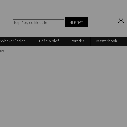
z
HLEDAT
Vybavení salonu
Péče o pleť
Poradna
Masterbook
-09