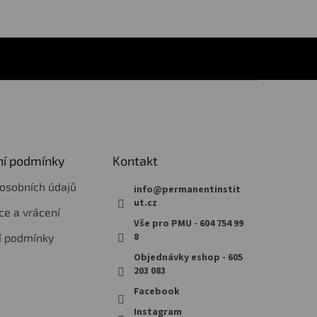
í podmínky
Kontakt
osobních údajů
info
@
permanentinstit
ut.cz
e a vrácení
Vše pro PMU - 604 754 99
8
í podmínky
Objednávky eshop - 605
203 083
Facebook
Instagram