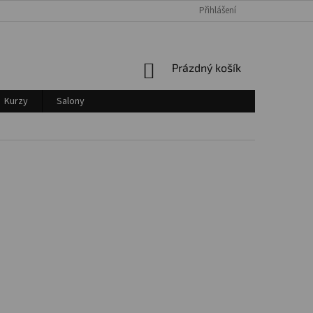
Přihlášení
Login
NÁKUPNÍ
Prázdný košík
KOŠÍK
Kurzy
Salony