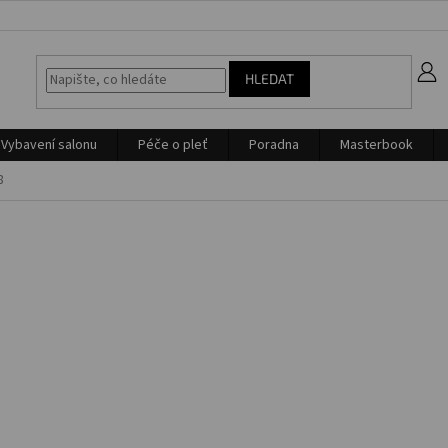
z
HLEDAT
Vybavení salonu
Péče o pleť
Poradna
Masterbook
8