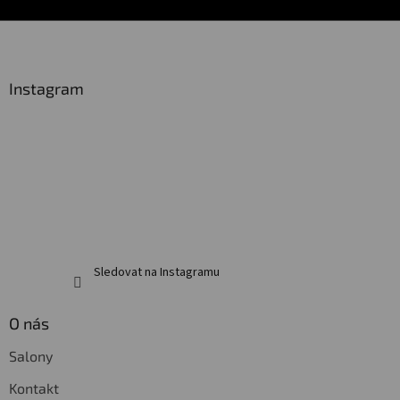
Z
á
p
a
Instagram
t
í
Sledovat na Instagramu
O nás
Salony
Kontakt