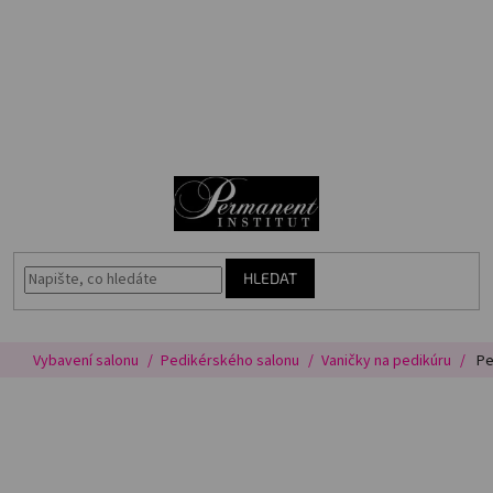
Přejít
🎁
na
Voucher
obsah
Akce
N
Permanentní
makeup
K
Vybavení
salonu
HLEDAT
Péče
o
pleť
Vybavení salonu
Pedikérského salonu
Vaničky na pedikúru
Pe
Poradna
Masterbook
Kurzy