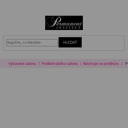
Přejít
🎁
N
na
Voucher
obsah
K
Akce
Permanentní
makeup
HLEDAT
Vybavení
salonu
Vybavení salonu
Pedikérského salonu
Nástroje na pedikúru
P
Péče
o
pleť
Poradna
Masterbook
Kurzy