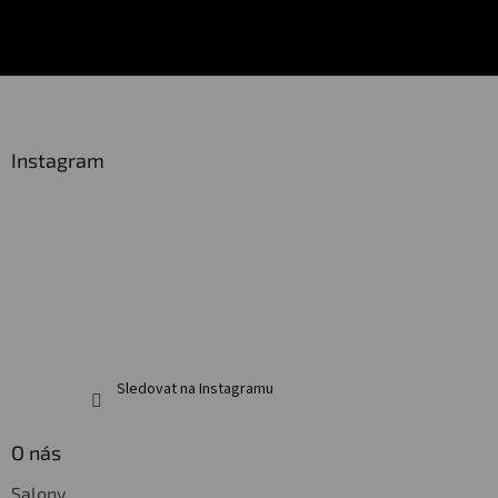
Z
á
p
a
Instagram
t
í
Sledovat na Instagramu
O nás
Salony