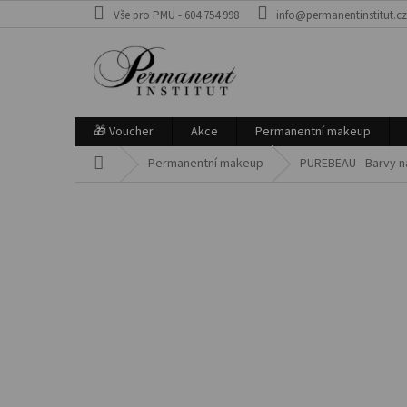
Přejít
Vše pro PMU - 604 754 998
info@permanentinstitut.c
na
obsah
🎁 Voucher
Akce
Permanentní makeup
Domů
Permanentní makeup
PUREBEAU - Barvy 