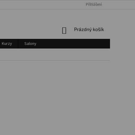
Přihlášení
Login
NÁKUPNÍ
Prázdný košík
KOŠÍK
Kurzy
Salony