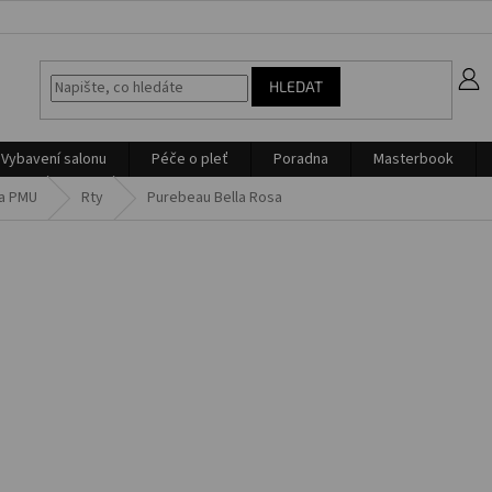
z
HLEDAT
Vybavení salonu
Péče o pleť
Poradna
Masterbook
na PMU
Rty
Purebeau Bella Rosa