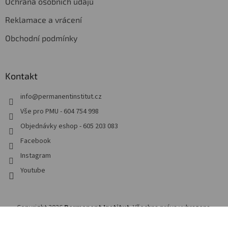
Ochrana osobních údajů
Reklamace a vrácení
Obchodní podmínky
Kontakt
info
@
permanentinstitut.cz
Vše pro PMU - 604 754 998
Objednávky eshop - 605 203 083
Facebook
Instagram
Youtube
Copyright 2026
Permanent Institut
. Všechna práva vyhrazena.