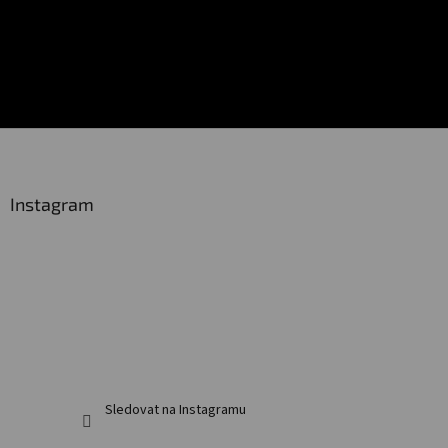
Z
á
p
a
Instagram
t
í
Sledovat na Instagramu