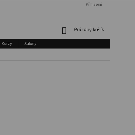
Přihlášení
Login
NÁKUPNÍ
Prázdný košík
KOŠÍK
Kurzy
Salony