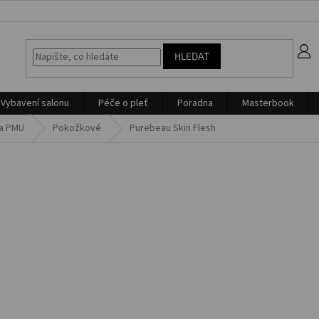
z
HLEDAT
Vybavení salonu
Péče o pleť
Poradna
Masterbook
na PMU
Pokožkové
Purebeau Skin Flesh