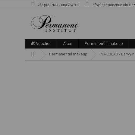
Přejít
Vše pro PMU - 604 754 998
info@permanentinstitut.c
na
obsah
🎁 Voucher
Akce
Permanentní makeup
Domů
Permanentní makeup
PUREBEAU - Barvy 