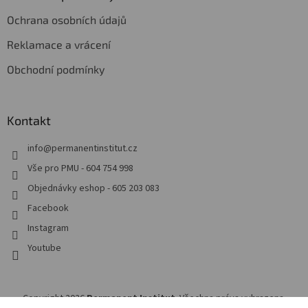
Ochrana osobních údajů
Reklamace a vrácení
Obchodní podmínky
Kontakt
info
@
permanentinstitut.cz
Vše pro PMU - 604 754 998
Objednávky eshop - 605 203 083
Facebook
Instagram
Youtube
Copyright 2026
Permanent Institut
. Všechna práva vyhrazena.