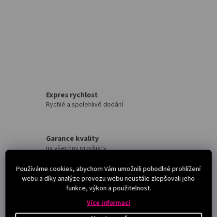
Expres rychlost
Rychlé a spolehlivé dodání
Garance kvality
na všechny produkty
Používáme cookies, abychom Vám umožnili pohodlné prohlížení
webu a díky analýze provozu webu neustále zlepšovali jeho
Přes 3000 výdejních míst
funkce, výkon a použitelnost.
po celé ČR
Více informací